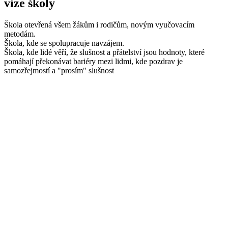
vize školy
Škola otevřená všem žákům i rodičům, novým vyučovacím
metodám.
Škola, kde se spolupracuje navzájem.
Škola, kde lidé věří, že slušnost a přátelství jsou hodnoty, které
pomáhají překonávat bariéry mezi lidmi, kde pozdrav je
samozřejmostí a "prosím" slušnost