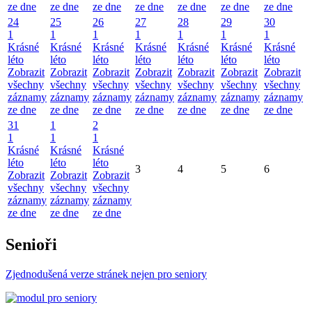
ze dne
ze dne
ze dne
ze dne
ze dne
ze dne
ze dne
24
25
26
27
28
29
30
1
1
1
1
1
1
1
Krásné
Krásné
Krásné
Krásné
Krásné
Krásné
Krásné
léto
léto
léto
léto
léto
léto
léto
Zobrazit
Zobrazit
Zobrazit
Zobrazit
Zobrazit
Zobrazit
Zobrazit
všechny
všechny
všechny
všechny
všechny
všechny
všechny
záznamy
záznamy
záznamy
záznamy
záznamy
záznamy
záznamy
ze dne
ze dne
ze dne
ze dne
ze dne
ze dne
ze dne
31
1
2
1
1
1
Krásné
Krásné
Krásné
léto
léto
léto
3
4
5
6
Zobrazit
Zobrazit
Zobrazit
všechny
všechny
všechny
záznamy
záznamy
záznamy
ze dne
ze dne
ze dne
Senioři
Zjednodušená verze stránek nejen pro seniory