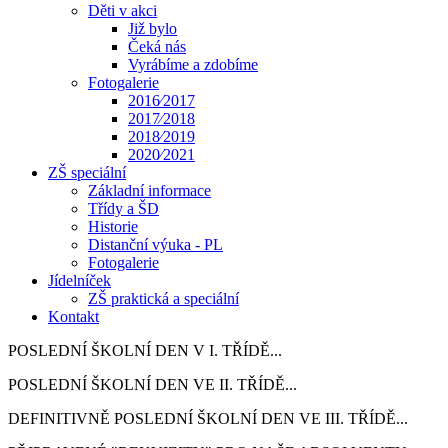
Děti v akci
Již bylo
Čeká nás
Vyrábíme a zdobíme
Fotogalerie
2016⁄2017
2017⁄2018
2018⁄2019
2020⁄2021
ZŠ speciální
Základní informace
Třídy a ŠD
Historie
Distanční výuka - PL
Fotogalerie
Jídelníček
ZŠ praktická a speciální
Kontakt
POSLEDNÍ ŠKOLNÍ DEN V I. TŘÍDĚ...
POSLEDNÍ ŠKOLNÍ DEN VE II. TŘÍDĚ...
DEFINITIVNĚ POSLEDNÍ ŠKOLNÍ DEN VE III. TŘÍDĚ...