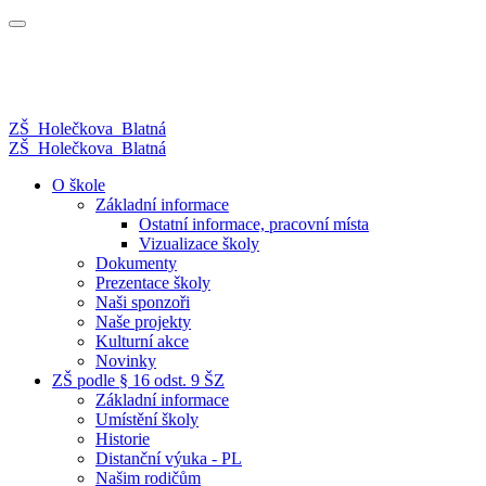
ZŠ
Holečkova
Blatná
ZŠ
Holečkova
Blatná
O škole
Základní informace
Ostatní informace, pracovní místa
Vizualizace školy
Dokumenty
Prezentace školy
Naši sponzoři
Naše projekty
Kulturní akce
Novinky
ZŠ podle § 16 odst. 9 ŠZ
Základní informace
Umístění školy
Historie
Distanční výuka - PL
Našim rodičům