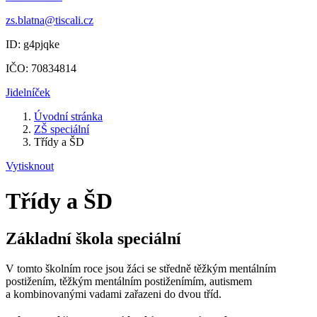
zs.blatna@tiscali.cz
ID: g4pjqke
IČO: 70834814
Jidelníček
Úvodní stránka
ZŠ speciální
Třídy a ŠD
Vytisknout
Třídy a ŠD
Základní škola speciální
V tomto školním roce jsou žáci se středně těžkým mentálním
postižením, těžkým mentálním postiženímím, autismem
a kombinovanými vadami zařazeni do dvou tříd.