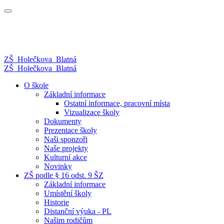
ZŠ
Holečkova
Blatná
ZŠ
Holečkova
Blatná
O škole
Základní informace
Ostatní informace, pracovní místa
Vizualizace školy
Dokumenty
Prezentace školy
Naši sponzoři
Naše projekty
Kulturní akce
Novinky
ZŠ podle § 16 odst. 9 ŠZ
Základní informace
Umístění školy
Historie
Distanční výuka - PL
Našim rodičům