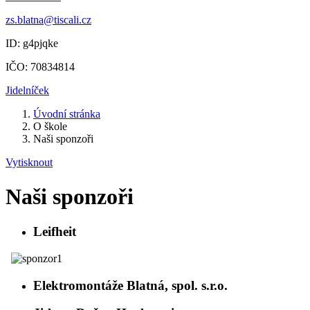
zs.blatna@tiscali.cz
ID: g4pjqke
IČO: 70834814
Jidelníček
Úvodní stránka
O škole
Naši sponzoři
Vytisknout
Naši sponzoři
Leifheit
Elektromontáže Blatná, spol. s.r.o.