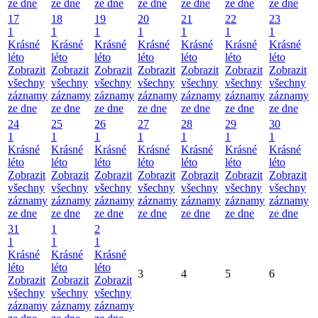
ze dne
ze dne
ze dne
ze dne
ze dne
ze dne
ze dne
17
18
19
20
21
22
23
1
1
1
1
1
1
1
Krásné
Krásné
Krásné
Krásné
Krásné
Krásné
Krásné
léto
léto
léto
léto
léto
léto
léto
Zobrazit
Zobrazit
Zobrazit
Zobrazit
Zobrazit
Zobrazit
Zobrazit
všechny
všechny
všechny
všechny
všechny
všechny
všechny
záznamy
záznamy
záznamy
záznamy
záznamy
záznamy
záznamy
ze dne
ze dne
ze dne
ze dne
ze dne
ze dne
ze dne
24
25
26
27
28
29
30
1
1
1
1
1
1
1
Krásné
Krásné
Krásné
Krásné
Krásné
Krásné
Krásné
léto
léto
léto
léto
léto
léto
léto
Zobrazit
Zobrazit
Zobrazit
Zobrazit
Zobrazit
Zobrazit
Zobrazit
všechny
všechny
všechny
všechny
všechny
všechny
všechny
záznamy
záznamy
záznamy
záznamy
záznamy
záznamy
záznamy
ze dne
ze dne
ze dne
ze dne
ze dne
ze dne
ze dne
31
1
2
1
1
1
Krásné
Krásné
Krásné
léto
léto
léto
3
4
5
6
Zobrazit
Zobrazit
Zobrazit
všechny
všechny
všechny
záznamy
záznamy
záznamy