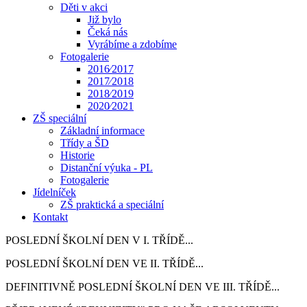
Děti v akci
Již bylo
Čeká nás
Vyrábíme a zdobíme
Fotogalerie
2016⁄2017
2017⁄2018
2018⁄2019
2020⁄2021
ZŠ speciální
Základní informace
Třídy a ŠD
Historie
Distanční výuka - PL
Fotogalerie
Jídelníček
ZŠ praktická a speciální
Kontakt
POSLEDNÍ ŠKOLNÍ DEN V I. TŘÍDĚ...
POSLEDNÍ ŠKOLNÍ DEN VE II. TŘÍDĚ...
DEFINITIVNĚ POSLEDNÍ ŠKOLNÍ DEN VE III. TŘÍDĚ...