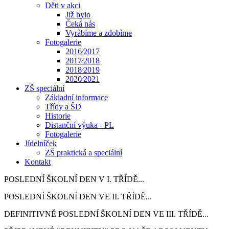
Děti v akci
Již bylo
Čeká nás
Vyrábíme a zdobíme
Fotogalerie
2016⁄2017
2017⁄2018
2018⁄2019
2020⁄2021
ZŠ speciální
Základní informace
Třídy a ŠD
Historie
Distanční výuka - PL
Fotogalerie
Jídelníček
ZŠ praktická a speciální
Kontakt
POSLEDNÍ ŠKOLNÍ DEN V I. TŘÍDĚ...
POSLEDNÍ ŠKOLNÍ DEN VE II. TŘÍDĚ...
DEFINITIVNĚ POSLEDNÍ ŠKOLNÍ DEN VE III. TŘÍDĚ...