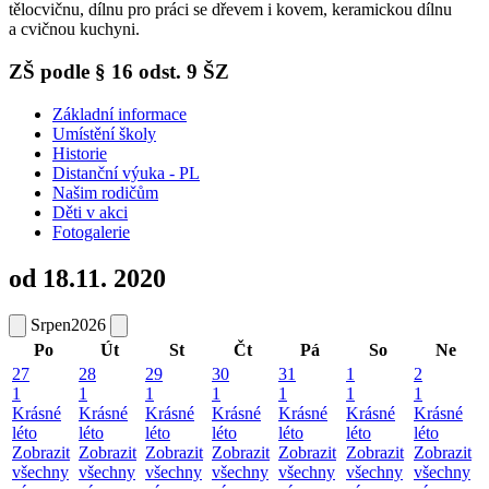
tělocvičnu, dílnu pro práci se dřevem i kovem, keramickou dílnu
a cvičnou kuchyni.
ZŠ podle § 16 odst. 9 ŠZ
Základní informace
Umístění školy
Historie
Distanční výuka - PL
Našim rodičům
Děti v akci
Fotogalerie
od 18.11. 2020
Srpen
2026
Po
Út
St
Čt
Pá
So
Ne
27
28
29
30
31
1
2
1
1
1
1
1
1
1
Krásné
Krásné
Krásné
Krásné
Krásné
Krásné
Krásné
léto
léto
léto
léto
léto
léto
léto
Zobrazit
Zobrazit
Zobrazit
Zobrazit
Zobrazit
Zobrazit
Zobrazit
všechny
všechny
všechny
všechny
všechny
všechny
všechny