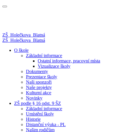
ZŠ
Holečkova
Blatná
ZŠ
Holečkova
Blatná
O škole
Základní informace
Ostatní informace, pracovní místa
Vizualizace školy
Dokumenty
Prezentace školy
Naši sponzoři
Naše projekty
Kulturní akce
Novinky
ZŠ podle § 16 odst. 9 ŠZ
Základní informace
Umístění školy
Historie
Distanční výuka - PL
Našim rodičům