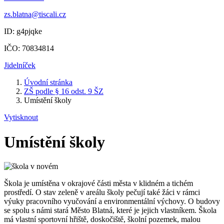
zs.blatna@tiscali.cz
ID: g4pjqke
IČO: 70834814
Jidelníček
Úvodní stránka
ZŠ podle § 16 odst. 9 ŠZ
Umístění školy
Vytisknout
Umístění školy
Škola je umístěna v okrajové části města v klidném a tichém
prostředí. O stav zeleně v areálu školy pečují také žáci v rámci
výuky pracovního vyučování a environmentální výchovy. O budovy
se spolu s námi stará Město Blatná, které je jejich vlastníkem. Škola
má vlastní sportovní hřiště, doskočiště, školní pozemek, malou