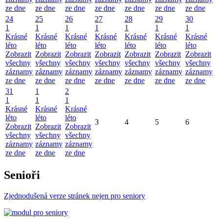
ze dne
ze dne
ze dne
ze dne
ze dne
ze dne
ze dne
24
25
26
27
28
29
30
1
1
1
1
1
1
1
Krásné
Krásné
Krásné
Krásné
Krásné
Krásné
Krásné
léto
léto
léto
léto
léto
léto
léto
Zobrazit
Zobrazit
Zobrazit
Zobrazit
Zobrazit
Zobrazit
Zobrazit
všechny
všechny
všechny
všechny
všechny
všechny
všechny
záznamy
záznamy
záznamy
záznamy
záznamy
záznamy
záznamy
ze dne
ze dne
ze dne
ze dne
ze dne
ze dne
ze dne
31
1
2
1
1
1
Krásné
Krásné
Krásné
léto
léto
léto
3
4
5
6
Zobrazit
Zobrazit
Zobrazit
všechny
všechny
všechny
záznamy
záznamy
záznamy
ze dne
ze dne
ze dne
Senioři
Zjednodušená verze stránek nejen pro seniory