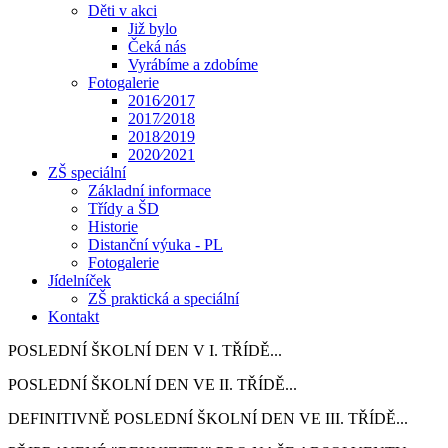
Děti v akci
Již bylo
Čeká nás
Vyrábíme a zdobíme
Fotogalerie
2016⁄2017
2017⁄2018
2018⁄2019
2020⁄2021
ZŠ speciální
Základní informace
Třídy a ŠD
Historie
Distanční výuka - PL
Fotogalerie
Jídelníček
ZŠ praktická a speciální
Kontakt
POSLEDNÍ ŠKOLNÍ DEN V I. TŘÍDĚ...
POSLEDNÍ ŠKOLNÍ DEN VE II. TŘÍDĚ...
DEFINITIVNĚ POSLEDNÍ ŠKOLNÍ DEN VE III. TŘÍDĚ...