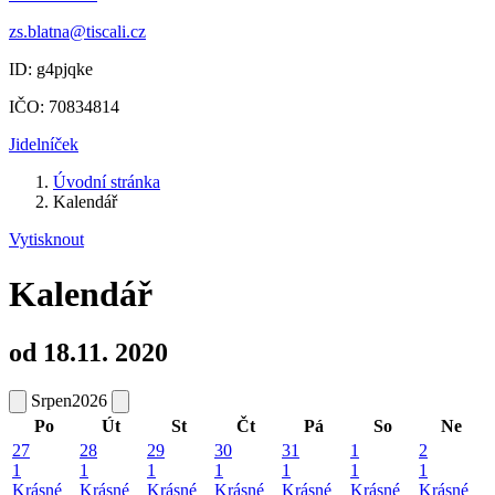
zs.blatna@tiscali.cz
ID: g4pjqke
IČO: 70834814
Jidelníček
Úvodní stránka
Kalendář
Vytisknout
Kalendář
od 18.11. 2020
Srpen
2026
Po
Út
St
Čt
Pá
So
Ne
27
28
29
30
31
1
2
1
1
1
1
1
1
1
Krásné
Krásné
Krásné
Krásné
Krásné
Krásné
Krásné