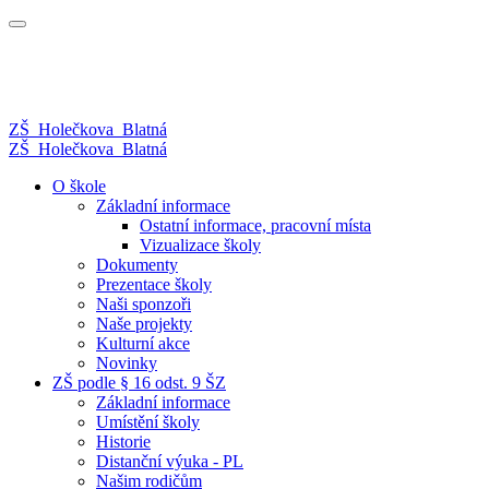
ZŠ
Holečkova
Blatná
ZŠ
Holečkova
Blatná
O škole
Základní informace
Ostatní informace, pracovní místa
Vizualizace školy
Dokumenty
Prezentace školy
Naši sponzoři
Naše projekty
Kulturní akce
Novinky
ZŠ podle § 16 odst. 9 ŠZ
Základní informace
Umístění školy
Historie
Distanční výuka - PL
Našim rodičům