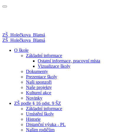
ZŠ
Holečkova
Blatná
ZŠ
Holečkova
Blatná
O škole
Základní informace
Ostatní informace, pracovní místa
Vizualizace školy
Dokumenty
Prezentace školy
Naši sponzoři
Naše projekty
Kulturní akce
Novinky
ZŠ podle § 16 odst. 9 ŠZ
Základní informace
Umístění školy
Historie
Distanční výuka - PL
Našim rodičům