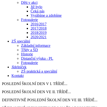
Děti v akci
Již bylo
Čeká nás
Vyrábíme a zdobíme
Fotogalerie
2016⁄2017
2017⁄2018
2018⁄2019
2020⁄2021
ZŠ speciální
Základní informace
Třídy a ŠD
Historie
Distanční výuka - PL
Fotogalerie
Jídelníček
ZŠ praktická a speciální
Kontakt
POSLEDNÍ ŠKOLNÍ DEN V I. TŘÍDĚ...
POSLEDNÍ ŠKOLNÍ DEN VE II. TŘÍDĚ...
DEFINITIVNĚ POSLEDNÍ ŠKOLNÍ DEN VE III. TŘÍDĚ...