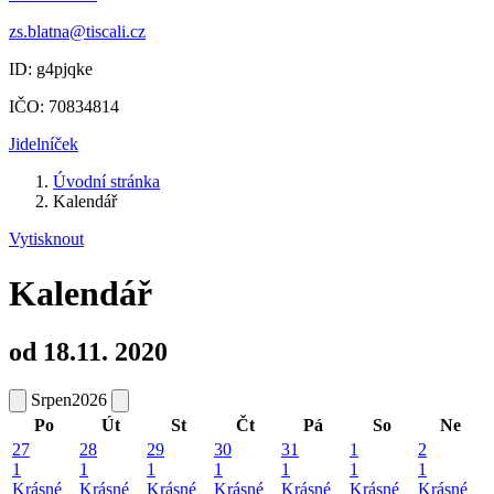
zs.blatna@tiscali.cz
ID: g4pjqke
IČO: 70834814
Jidelníček
Úvodní stránka
Kalendář
Vytisknout
Kalendář
od 18.11. 2020
Srpen
2026
Po
Út
St
Čt
Pá
So
Ne
27
28
29
30
31
1
2
1
1
1
1
1
1
1
Krásné
Krásné
Krásné
Krásné
Krásné
Krásné
Krásné