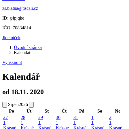
zs.blatna@tiscali.cz
ID: g4pjqke
IČO: 70834814
Jidelníček
Úvodní stránka
Kalendář
Vytisknout
Kalendář
od 18.11. 2020
Srpen
2026
Po
Út
St
Čt
Pá
So
Ne
27
28
29
30
31
1
2
1
1
1
1
1
1
1
Krásné
Krásné
Krásné
Krásné
Krásné
Krásné
Krásné