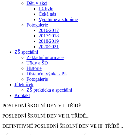
Děti v akci
Již bylo
Čeká nás
Vyrábíme a zdobíme
Fotogalerie
2016⁄2017
2017⁄2018
2018⁄2019
2020⁄2021
ZŠ speciální
Základní informace
Třídy a ŠD
Historie
Distanční výuka - PL
Fotogalerie
Jídelníček
ZŠ praktická a speciální
Kontakt
POSLEDNÍ ŠKOLNÍ DEN V I. TŘÍDĚ...
POSLEDNÍ ŠKOLNÍ DEN VE II. TŘÍDĚ...
DEFINITIVNĚ POSLEDNÍ ŠKOLNÍ DEN VE III. TŘÍDĚ...