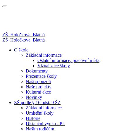
ZŠ
Holečkova
Blatná
ZŠ
Holečkova
Blatná
O škole
Základní informace
Ostatní informace, pracovní místa
Vizualizace školy
Dokumenty
Prezentace školy
Naši sponzoři
Naše projekty
Kulturní akce
Novinky
ZŠ podle § 16 odst. 9 ŠZ
Základní informace
Umístění školy
Historie
Distanční výuka - PL
Našim rodičům